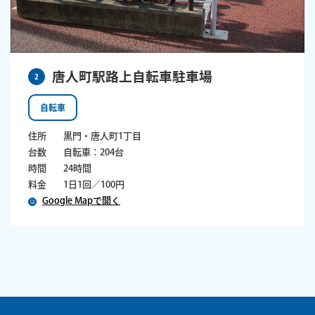
唐人町駅路上自転車駐車場
2
自転車
住所
黒門・唐人町1丁目
台数
自転車：204台
時間
24時間
料金
1日1回／100円
Google Mapで開く