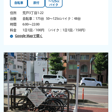
〜125cc
自転車
原付
バイク
住所
荒戸3丁目1-22
台数
自転車：175台
50～125ccバイク：48台
時間
6:00～22:00
料金
1日1回／100円
（バイク：1日1回／150円）
Google Mapで開く