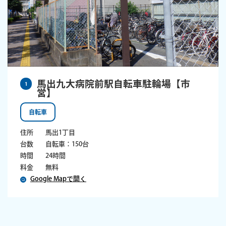
馬出九大病院前駅自転車駐輪場【市
1
営】
自転車
住所
馬出1丁目
台数
自転車：150台
時間
24時間
料金
無料
Google Mapで開く