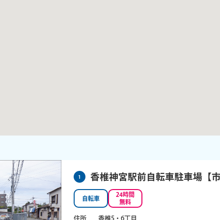
香椎神宮駅前自転車駐車場【
1
24
時間
自転車
無料
住所
香椎5・6丁目