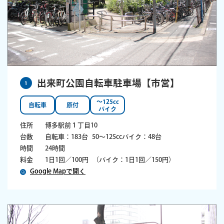
出来町公園自転車駐車場【市営】
1
〜125cc
自転車
原付
バイク
住所
博多駅前１丁目10
台数
自転車：183台
50～125ccバイク：48台
時間
24時間
料金
1日1回／100円
（バイク：1日1回／150円）
Google Mapで開く